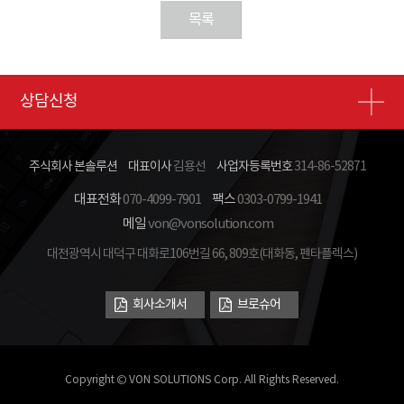
목록
상담신청
주식회사 본솔루션
대표이사
김용선
사업자등록번호
314-86-52871
대표전화
070-4099-7901
팩스
0303-0799-1941
메일
von@vonsolution.com
대전광역시 대덕구 대화로106번길 66, 809호(대화동, 펜타플렉스)
회사소개서
브로슈어
Copyright © VON SOLUTIONS Corp. All Rights Reserved.