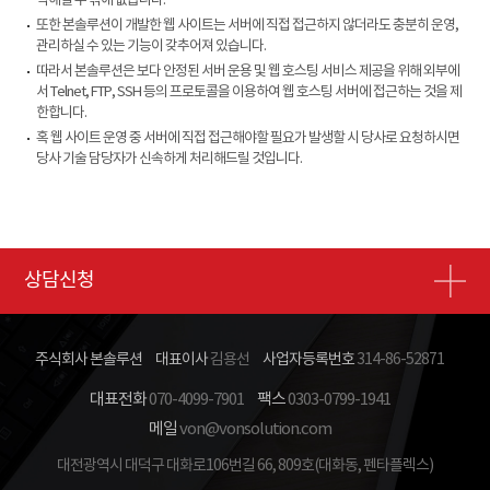
약해질 수 밖에 없습니다.
또한 본솔루션이 개발한 웹 사이트는 서버에 직접 접근하지 않더라도 충분히 운영,
관리하실 수 있는 기능이 갖추어져 있습니다.
따라서 본솔루션은 보다 안정된 서버 운용 및 웹 호스팅 서비스 제공을 위해 외부에
서 Telnet, FTP, SSH 등의 프로토콜을 이용하여 웹 호스팅 서버에 접근하는 것을 제
한합니다.
혹 웹 사이트 운영 중 서버에 직접 접근해야할 필요가 발생할 시 당사로 요청하시면
당사 기술 담당자가 신속하게 처리해드릴 것입니다.
상담신청
주식회사 본솔루션
대표이사
김용선
사업자등록번호
314-86-52871
대표전화
070-4099-7901
팩스
0303-0799-1941
메일
von@vonsolution.com
대전광역시 대덕구 대화로106번길 66, 809호(대화동, 펜타플렉스)