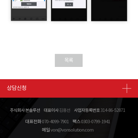
목록
상담신청
주식회사 본솔루션
대표이사
김용선
사업자등록번호
314-86-52871
대표전화
070-4099-7901
팩스
0303-0799-1941
메일
von@vonsolution.com