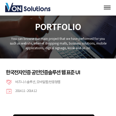
PORTFOLIO
You can browse our main project that we have performed for you
such as website, Internet shopping malls, business solutions, mobile
applications, digital signage, kiosk and so on.
한국전자인증 공인인증솔루션 웹 표준 UI
비즈니스솔루션, 모바일웹/반응형웹
2014.11 - 2014.12